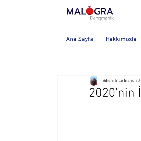
Ana Sayfa
Hakkımızda
Bikem İnce İnanç
20
2020’nin 