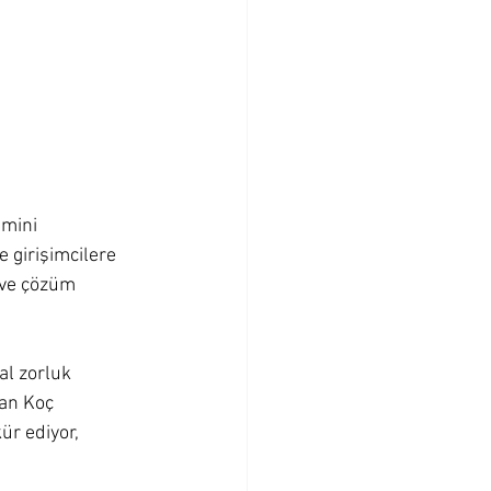
imini 
e girişimcilere 
k ve çözüm 
al zorluk 
an Koç 
ür ediyor, 