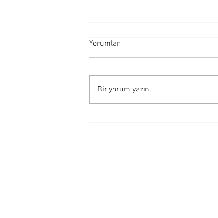
Yorumlar
Bir yorum yazın...
KARLILIĞINIZI ARTTIRIN/
MUHASEBE VE FİNANS
FARKLARI