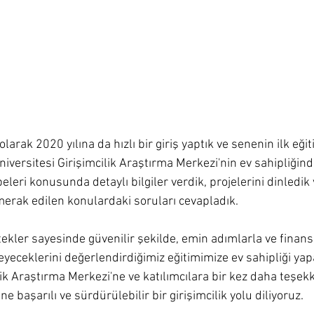
arak 2020 yılına da hızlı bir giriş yaptık ve senenin ilk eğit
niversitesi Girişimcilik Araştırma Merkezi'nin ev sahipliğind
ibeleri konusunda detaylı bilgiler verdik, projelerini dinledi
merak edilen konulardaki soruları cevapladık. 
tekler sayesinde güvenilir şekilde, emin adımlarla ve finans
eyeceklerini değerlendirdiğimiz eğitimimize ev sahipliği yap
lik Araştırma Merkezi'ne ve katılımcılara bir kez daha teşekk
ne başarılı ve sürdürülebilir bir girişimcilik yolu diliyoruz.