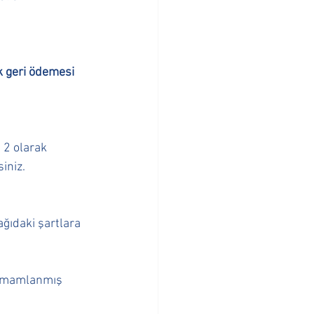
k geri ödemesi  
 2 olarak  
niz.  
ğıdaki şartlara  
tamamlanmış 