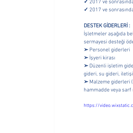
✓
 2017 ve sonrasında
✓
 2017 ve sonrasında
DESTEK GİDERLERİ : 
İşletmeler aşağıda beli
sermayesi desteği öde
➢
 Personel giderleri 
➢
 İşyeri kirası 
➢
 Düzenli işletim gide
gideri, su gideri, ilet
➢
 Malzeme giderleri 
hammadde veya sarf n
https://video.wixstat