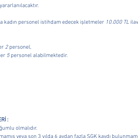
yararlanılacaktır. 
da kadın personel istihdam edecek işletmeler 
10.000 TL
 ila
er 
2
 personel, 
er 
5
 personel alabilmektedir. 
İ : 
ğumlu olmalıdır. 
şmamış veya son 3 yılda 6 aydan fazla SGK kaydı bulunmamal