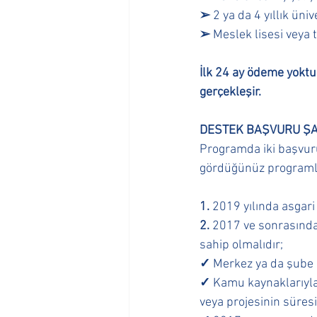
➢
 2 ya da 4 yıllık üni
➢
 Meslek lisesi veya 
İlk 24 ay ödeme yoktur
gerçekleşir. 
DESTEK BAŞVURU ŞAR
Programda iki başvuru 
gördüğünüz programla
1.
 2019 yılında asgari 
2.
 2017 ve sonrasında
sahip olmalıdır; 
✓
 Merkez ya da şube 
✓
 Kamu kaynaklarıyla
veya projesinin süres