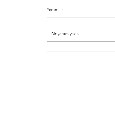
Yorumlar
Bir yorum yazın...
KOSGEB'DEN İHRACATA
DESTEK!