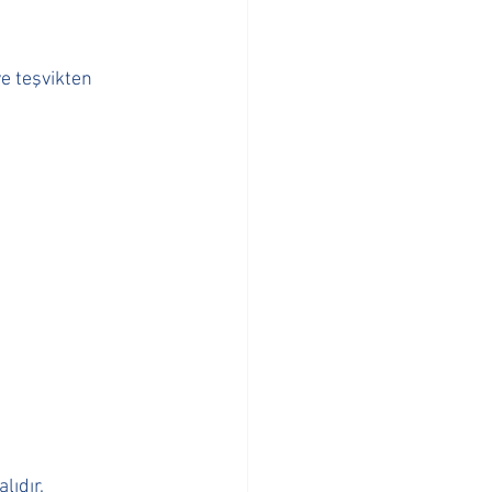
ve teşvikten  
ıdır. 