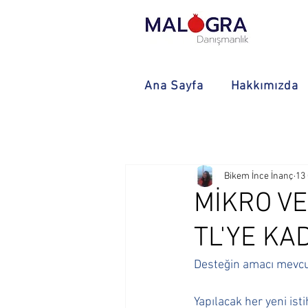
Ana Sayfa
Hakkımızda
Bikem İnce İnanç
13
MİKRO VE
TL'YE KA
Desteğin amacı mevcu
Yapılacak her yeni is