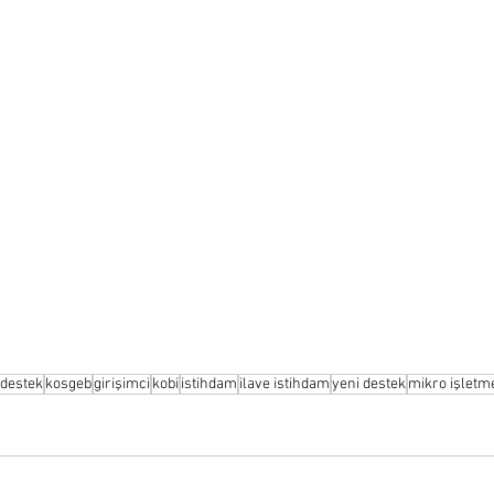
destek
kosgeb
girişimci
kobi
istihdam
ilave istihdam
yeni destek
mikro işletm