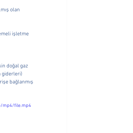
lmış olan 
emeli işletme  
kin doğal gaz 
 giderleri) 
arişe bağlanmış 
p/mp4/file.mp4