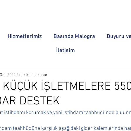
Hizmetlerimiz
Basında Malogra
Duyuru ve
İletişim
 Oca 2022
2 dakikada okunur
 KÜÇÜK İŞLETMELERE 550
DAR DESTEK
t istihdamı korumak ve yeni istihdam taahhüdünde bulunma
tihdam taahhüdüne karşılık aşağıdaki gider kalemlerinde h