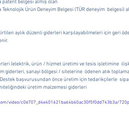
 patent belgesi almış olan 
 Teknolojik Ürün Deneyim Belgesi (TÜR deneyim  belgesi) a
rtilen aylık düzenli giderleri karşılayabilmeleri için geri öd
nir. 
rleri (elektrik, ürün / hizmet üretimi ve tesis işletimine  iliş
işim giderleri, sanayi bölgesi / sitelerine  ödenen atık toplama
(Destek başvurusundan önce üretim için tedarikçilerle  sip
iteliğindeki üretim malzemesi giderleri
ic.com/video/c0e707_d4e401621ba64b60ac30f5f0dd743b3a/720